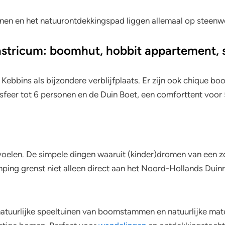
uinen en het natuurontdekkingspad liggen allemaal op steen
stricum: boomhut, hobbit appartement, s
Kebbins als bijzondere verblijfplaats. Er zijn ook chique b
sfeer tot 6 personen en de Duin Boet, een comforttent voor
ur voelen. De simpele dingen waaruit (kinder)dromen van ee
ping grenst niet alleen direct aan het Noord-Hollands Duinr
 natuurlijke speeltuinen van boomstammen en natuurlijke ma