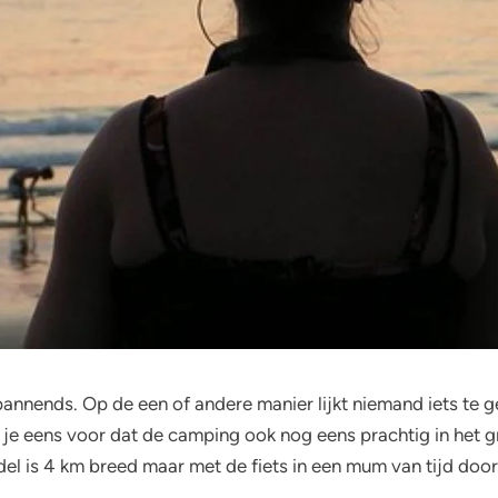
pannends. Op de een of andere manier lijkt niemand iets te g
 je eens voor dat de camping ook nog eens prachtig in het g
 is 4 km breed maar met de fiets in een mum van tijd doork