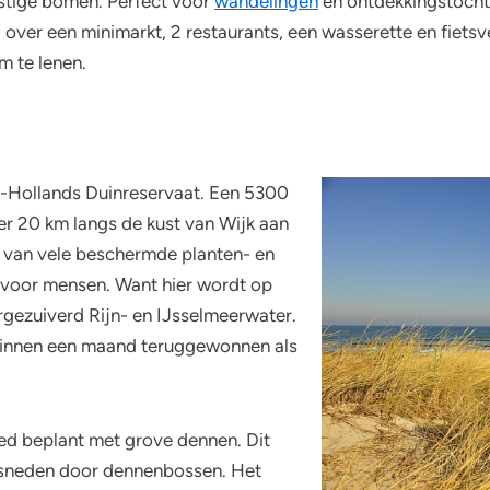
stige bomen. Perfect voor
wandelingen
en ontdekkingstochte
over een minimarkt, 2 restaurants, een wasserette en fiets
m te lenen.
d-Hollands Duinreservaat. Een 5300
ver 20 km langs de kust van Wijk aan
sis van vele beschermde planten- en
g voor mensen. Want hier wordt op
rgezuiverd Rijn- en IJsselmeerwater.
 binnen een maand teruggewonnen als
ed beplant met grove dennen. Dit
rsneden door dennenbossen. Het