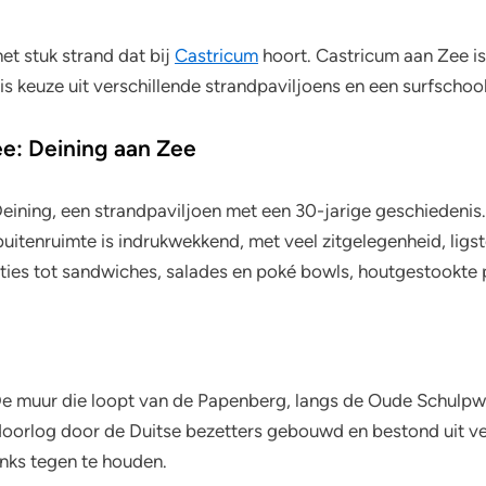
et stuk strand dat bij
Castricum
hoort. Castricum aan Zee is 
is keuze uit verschillende strandpaviljoens en een surfschool
ee: Deining aan Zee
eining, een strandpaviljoen met een 30-jarige geschiedenis. 
itenruimte is indrukwekkend, met veel zitgelegenheid, ligs
ties tot sandwiches, salades en poké bowls, houtgestookte pi
 De muur die loopt van de Papenberg, langs de Oude Schulpw
ldoorlog door de Duitse bezetters gebouwd en bestond uit v
nks tegen te houden.