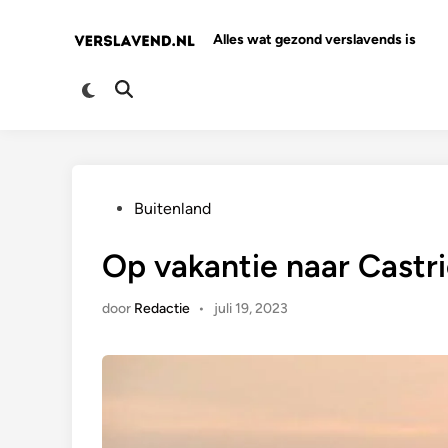
Ga
naar
Alles wat gezond verslavends is
de
inhoud
Overschakelen
Zoeken
naar
openen
donkere
modus
Geplaatst
Buitenland
in
Op vakantie naar Castr
door
Redactie
•
juli 19, 2023