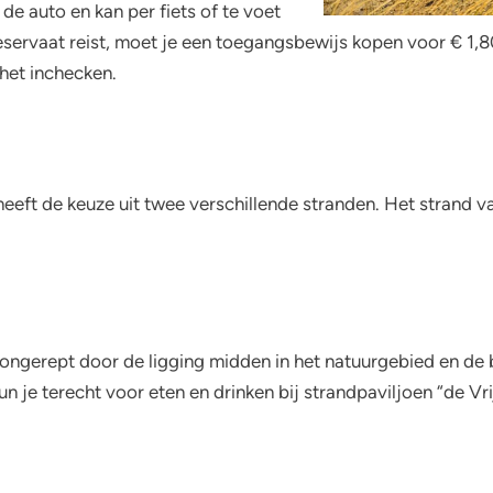
de auto en kan per fiets of te voet
eservaat reist, moet je een toegangsbewijs kopen voor € 1,80
het inchecken.
heeft de keuze uit twee verschillende stranden. Het strand
 ongerept door de ligging midden in het natuurgebied en de b
je terecht voor eten en drinken bij strandpaviljoen “de Vrij